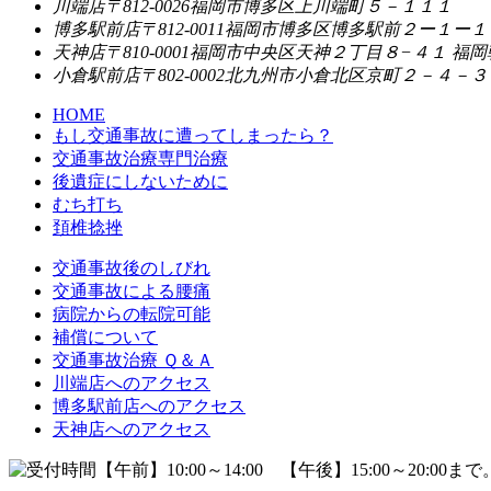
川端店
〒812-0026
福岡市博多区上川端町５－１１１
博多駅前店
〒812-0011
福岡市博多区博多駅前２ー１ー１ 
天神店
〒810-0001
福岡市中央区天神２丁目８−４１ 福岡
小倉駅前店
〒802-0002
北九州市小倉北区京町２－４－３
HOME
もし交通事故に遭ってしまったら？
交通事故治療専門治療
後遺症にしないために
むち打ち
頚椎捻挫
交通事故後のしびれ
交通事故による腰痛
病院からの転院可能
補償について
交通事故治療 Ｑ＆Ａ
川端店へのアクセス
博多駅前店へのアクセス
天神店へのアクセス