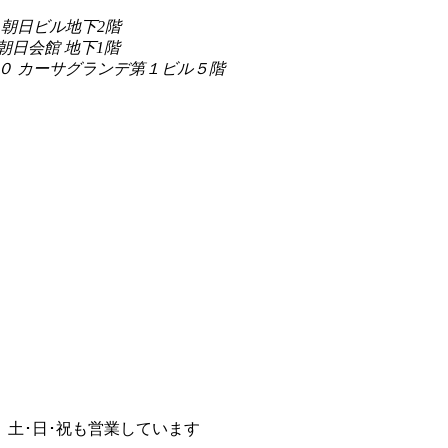
朝日ビル地下2階
朝日会館 地下1階
０ カーサグランデ第１ビル５階